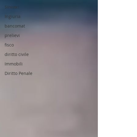
Sinistri
Ingiuria
bancomat
prelievi
fisco
diritto civile
Immobili
Diritto Penale