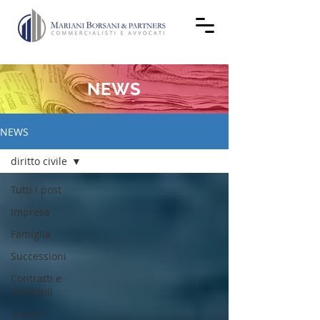
NEWS
NEWS
diritto civile
Tutti i post
Impresa
Famiglia
Successioni
Contratti e
immobili
Lavoro