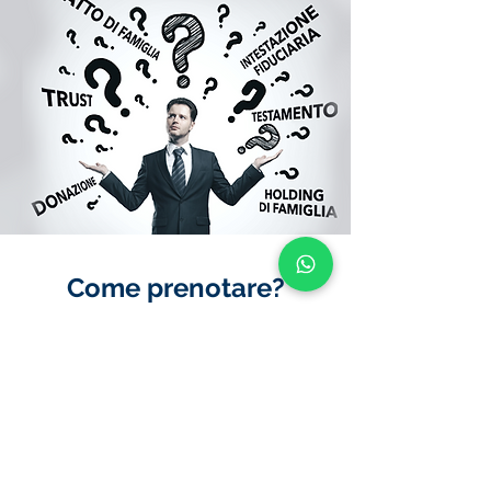
Come prenotare?
Per prenotare è molto
sempli
ce!
1. Compila il form nella sezione
CONTATTACI
con i tuoi dati
2. Segnalandoci il giorno e l'ora
per l'appuntamento