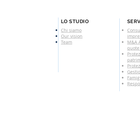
LO STUDIO
SERV
Chi siamo
Consu
Our vision
impre
Team
M&A A
quote 
Protez
patri
Protez
Gesti
Famigl
Respo