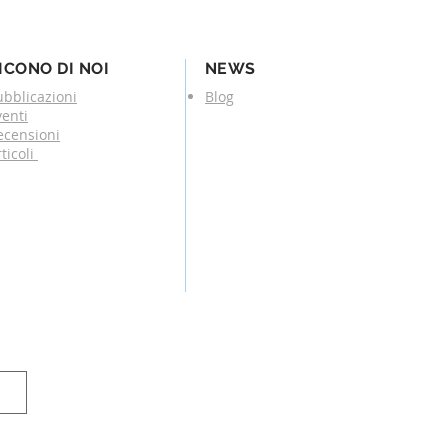
ICONO DI NOI
NEWS
ubblicazioni
Blog
venti
ecensioni
ticoli