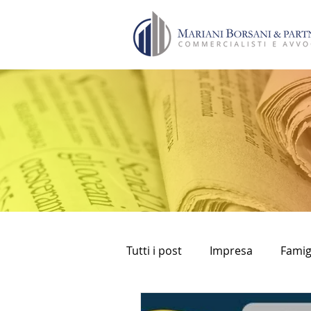
Tutti i post
Impresa
Famig
bancomat
prelievi
fi