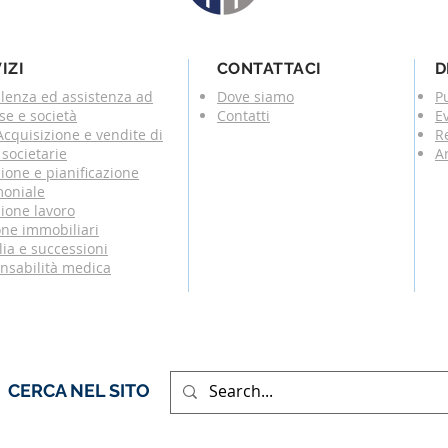
IZI
CONTATTACI
D
lenza ed assistenza ad
Dove siamo
P
se e società
Contatti
E
cquisizione e vendite di
R
societarie
Ar
ione e pianificazione
moniale
ione lavoro
one immobiliari
ia e successioni
nsabilità medica
CERCA NEL SITO