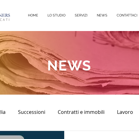
HOME
LO STUDIO
SERVIZI
NEWS
CONTATTACI
NEWS
lia
Successioni
Contratti e immobili
Lavoro
sco
diritto civile
Immobili
Diritto Penale