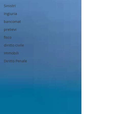
Sinistri
Ingiuria
bancomat
prelievi
fisco
diritto civile
Immobili
Diritto Penale