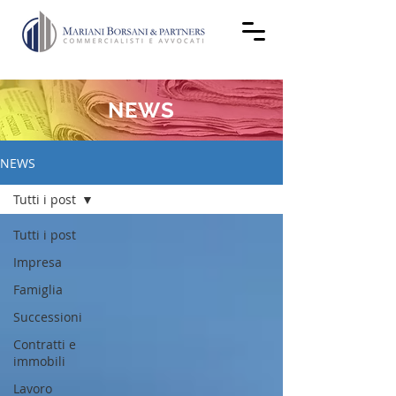
NEWS
NEWS
Tutti i post
Tutti i post
Impresa
Famiglia
Successioni
Contratti e
immobili
Lavoro