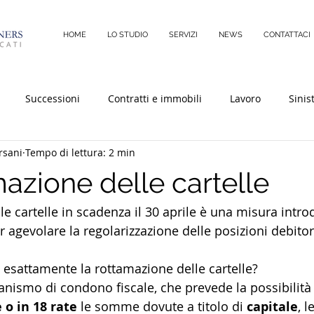
HOME
LO STUDIO
SERVIZI
NEWS
CONTATTACI
Successioni
Contratti e immobili
Lavoro
Sinist
rsani
Tempo di lettura: 2 min
ile
Immobili
Diritto Penale
azione delle cartelle
e cartelle in scadenza il 30 aprile è una misura introd
 agevolare la regolarizzazione delle posizioni debitor
 esattamente la rottamazione delle cartelle? 
anismo di condono fiscale, che prevede la possibilità 
 o in 18 rate
 le somme dovute a titolo di 
capitale
, l