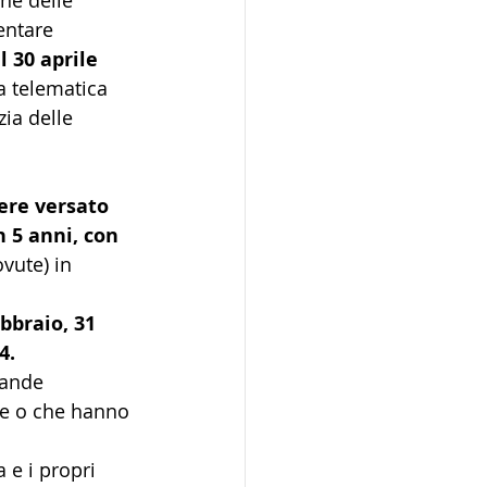
ne delle 
entare 
l 30 aprile 
a telematica 
zia delle 
ere versato 
 5 anni, con 
vute) in 
bbraio, 31 
4. 
rande 
he o che hanno 
 e i propri 