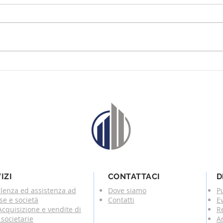
Post diffamatorio su
Terr
facebook e licenziamento
livel
disciplinare
IZI
CONTATTACI
D
lenza ed assistenza ad
Dove siamo
P
se e società
Contatti
E
cquisizione e vendite di
R
societarie
Ar