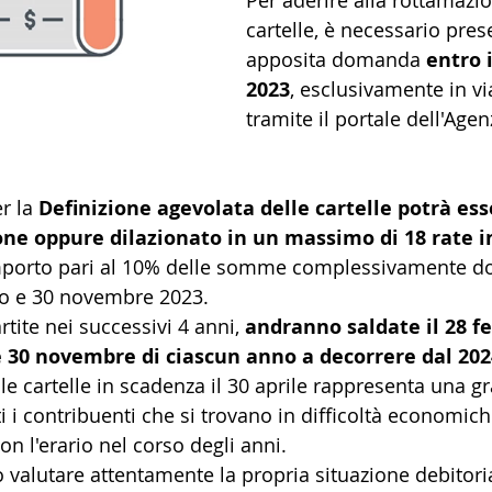
Per aderire alla rottamazio
cartelle, è necessario pres
apposita domanda 
entro i
2023
, esclusivamente in vi
tramite il portale dell'Agen
r la
 Definizione agevolata delle cartelle potrà ess
one oppure dilazionato in un massimo di 18 rate in
importo pari al 10% delle somme complessivamente do
io e 30 novembre 2023. 
artite nei successivi 4 anni,
 andranno saldate il 28 fe
e 30 novembre di ciascun anno a decorrere dal 202
le cartelle in scadenza il 30 aprile rappresenta una g
i i contribuenti che si trovano in difficoltà economic
n l'erario nel corso degli anni. 
o valutare attentamente la propria situazione debitoria