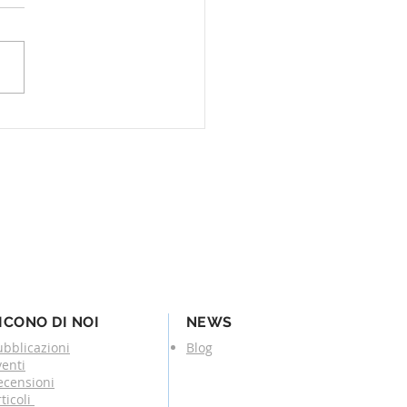
eni con enfiteusi e
li, li conoscete?
ICONO DI NOI
NEWS
ubblicazioni
Blog
venti
ecensioni
ticoli