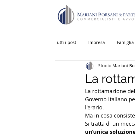
Tutti i post
Impresa
Famiglia
Studio Mariani Bo
prelievi
fisco
diritto civ
La rottam
La rottamazione dell
Governo italiano per
l'erario. 
Ma in cosa consiste
Si tratta di un mecc
un’unica soluzione