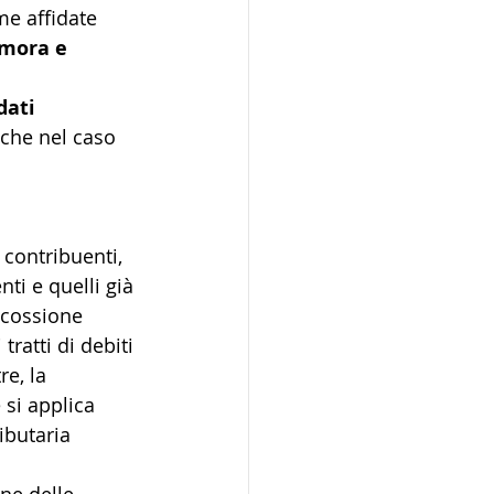
e affidate 
 mora e 
dati 
nche nel caso 
 i contribuenti, 
ti e quelli già 
scossione 
tratti di debiti 
re, la 
 si applica 
ibutaria 