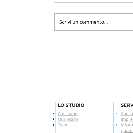
Scrivi un commento...
L'agente ha diritto di
chiedere all'azienda
l'esibizione della
contabilità?
LO STUDIO
SERV
Chi siamo
Consu
Our vision
impre
Team
M&A A
quote 