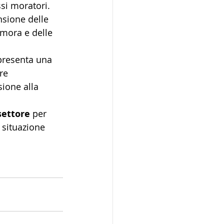
ssi moratori. 
nsione delle 
 mora e delle 
ppresenta una 
re 
sione alla 
settore
 per 
 situazione 