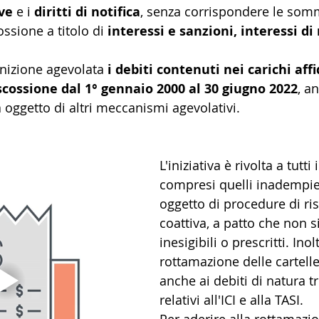
ve
 e i 
diritti di notifica
, senza corrispondere le somm
ossione a titolo di 
interessi e sanzioni, interessi di
inizione agevolata 
i debiti contenuti nei carichi affi
iscossione dal 1° gennaio 2000 al 30 giugno 2022
, a
ià oggetto di altri meccanismi agevolativi.
L'iniziativa è rivolta a tutti
compresi quelli inadempien
oggetto di procedure di ri
coattiva, a patto che non si 
inesigibili o prescritti. Inolt
rottamazione delle cartelle
anche ai debiti di natura tr
relativi all'ICI e alla TASI.