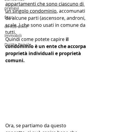
appartamenti che sono ciascuno di 
prelievi
un singolo condominio
, accomunati 
fisco
da alcune parti (ascensore, androni, 
scale..) che sono usati in comune da 
diritto civile
tutti. 
Immobili
Quindi come potete capire 
il 
Diritto Penale
condominio è un ente che accorpa 
proprietà individuali e proprietà 
comuni. 
Ora, se partiamo da questo 