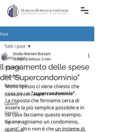
Post
Tutti i post
Studio Mariani Borsani
Tutti i post
Tempo di lettura: 2 min
Il pagamento delle spese
Impresa
del "Supercondominio"
Famiglia
Successioni
Molto spesso ci viene chiesto che 
cosa sia un 
"
supercondominio
"
. 
Contratti e immobili
La risposta che forniamo cerca di 
Lavoro
essere la più semplice possibile e in 
Sinistri
tal caso facciamo questo esempio. 
Se immaginiamo un condominio, 
Ingiuria
quest' altro non è che 
un insieme di 
bancomat