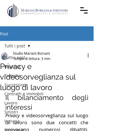
Post
Tutti i post
Studio Mariani Borsani
Tutti i post
Tempo di lettura: 3 min
Privacy e
Impresa
videosorveglianza sul
Famiglia
Successioni
luogo di lavoro
Contratti e immobili
Il bilanciamento degli 
Lavoro
interessi
Sinistri
Privacy 
e videosorveglianza sul luogo 
Ingiuria
di lavoro sono due concetti che 
provocano numerosi dibattiti, 
bancomat