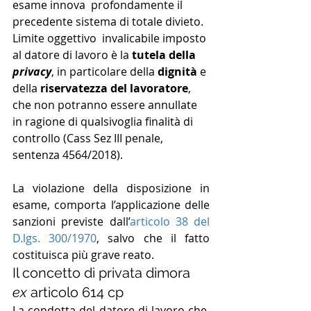
esame innova  profondamente il 
precedente sistema di totale divieto. 
Limite oggettivo  invalicabile imposto 
al datore di lavoro è la 
tutela della 
privacy
, in particolare della 
dignità
 e 
della
 riservatezza del lavoratore
, 
che non potranno essere annullate 
in ragione di qualsivoglia finalità di 
controllo (Cass Sez III penale, 
sentenza 4564/2018).
La violazione della disposizione in 
esame, comporta l’applicazione delle 
sanzioni previste dall’
articolo 38 del 
D.lgs. 300/1970
, salvo che il fatto 
costituisca più grave reato.
Il concetto di privata dimora 
ex
 articolo 614 cp
La condotta del datore di lavoro che, 