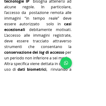
tecnologie IP
  bisogna attenersi ad 
alcune regole. In particolare, 
l’accesso da  postazione remota alle 
immagini “in tempo reale” deve 
essere autorizzato  solo in 
casi 
eccezionali
 debitamente motivati. 
L’accesso alle immagini registrate, 
deve essere tracciato attraverso 
strumenti che consentano la 
conservazione dei 
log
 di accesso
 per 
un periodo non inferiore a sei mesi.
Altra specifica viene dettata in caso di 
uso di 
dati biometrici
,  rinviando a 
quanto dettato dal Garante della 
privacy con provvedimento  
280/2014. L’utilizzo di tali dati per 
impedire l’uso di macchine a  soggetti 
non autorizzati, è indispensabile a 
rendere la prestazione  lavorativa. Ne 