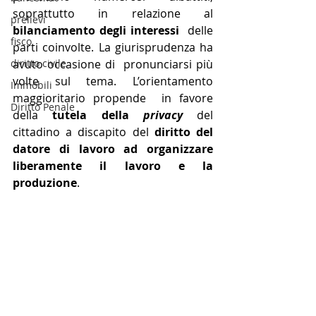
soprattutto in relazione al 
prelievi
bilanciamento degli interessi
  delle 
fisco
parti coinvolte. La giurisprudenza ha 
diritto civile
avuto occasione di  pronunciarsi più 
volte sul tema. L’orientamento 
Immobili
maggioritario propende  in favore 
Diritto Penale
della 
tutela della
 privacy
 del 
cittadino a discapito del
 diritto del 
datore di lavoro ad organizzare 
liberamente il lavoro e la 
produzione
.