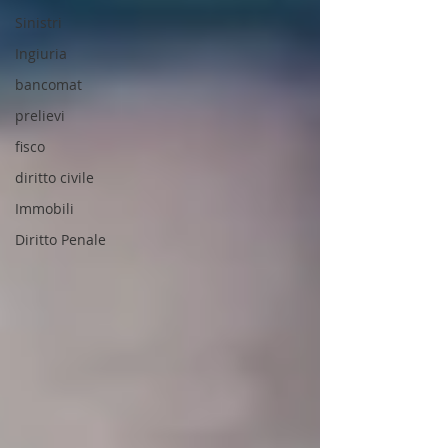
Sinistri
Ingiuria
bancomat
prelievi
fisco
diritto civile
Immobili
Diritto Penale