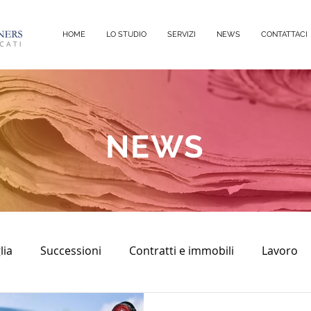
HOME
LO STUDIO
SERVIZI
NEWS
CONTATTACI
NEWS
lia
Successioni
Contratti e immobili
Lavoro
sco
diritto civile
Immobili
Diritto Penale