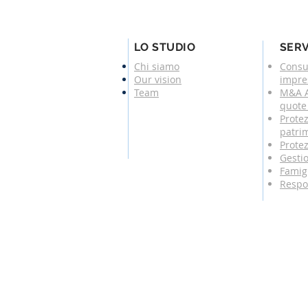
LO STUDIO
SERV
Chi siamo
Consu
Our vision
impre
Team
M&A A
quote 
Protez
patri
Protez
Gesti
Famigl
Respo