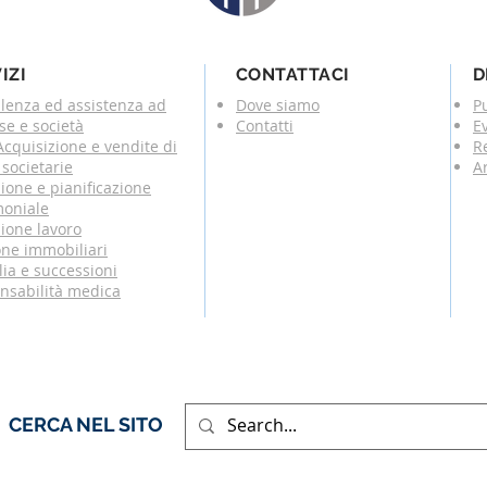
IZI
CONTATTACI
D
lenza ed assistenza ad
Dove siamo
P
se e società
Contatti
E
cquisizione e vendite di
R
societarie
Ar
ione e pianificazione
moniale
ione lavoro
one immobiliari
ia e successioni
nsabilità medica
CERCA NEL SITO