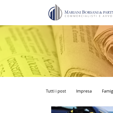
Tutti i post
Impresa
Famig
bancomat
prelievi
fi