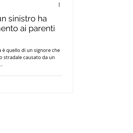
un sinistro ha
mento ai parenti
à è quello di un signore che
ro stradale causato da un
..