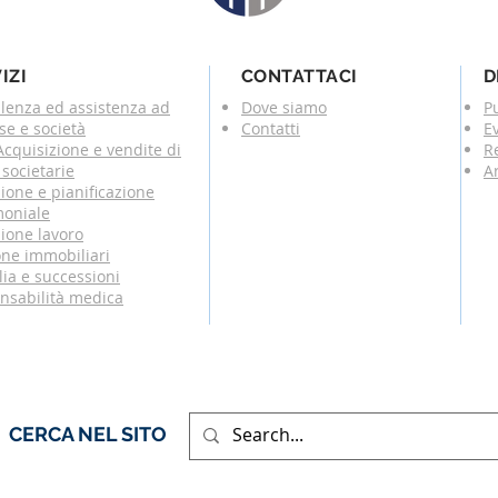
IZI
CONTATTACI
D
lenza ed assistenza ad
Dove siamo
P
se e società
Contatti
E
cquisizione e vendite di
R
societarie
Ar
ione e pianificazione
moniale
ione lavoro
one immobiliari
ia e successioni
nsabilità medica
CERCA NEL SITO