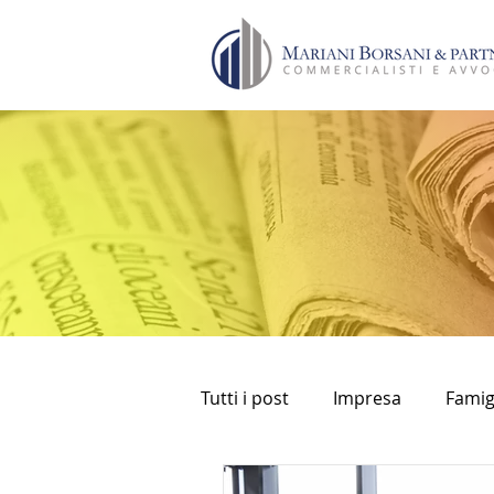
Tutti i post
Impresa
Famig
bancomat
prelievi
fi