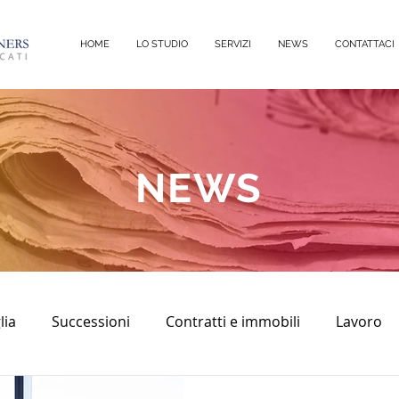
HOME
LO STUDIO
SERVIZI
NEWS
CONTATTACI
NEWS
lia
Successioni
Contratti e immobili
Lavoro
sco
diritto civile
Immobili
Diritto Penale