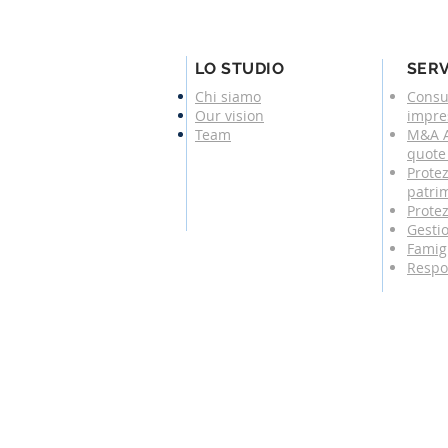
LO STUDIO
SERV
Chi siamo
Consu
Our vision
impre
Team
M&A A
quote 
Protez
patri
Protez
Gesti
Famigl
Respo