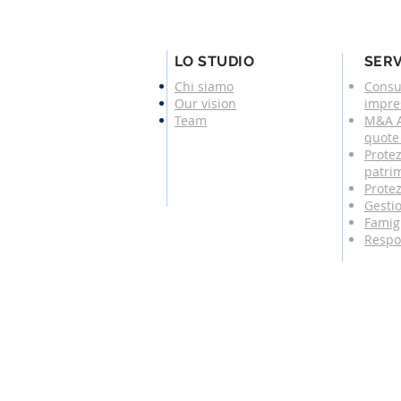
LO STUDIO
SERV
Chi siamo
Consu
Our vision
impre
Team
M&A A
quote 
Protez
patri
Protez
Gesti
Famigl
Respo