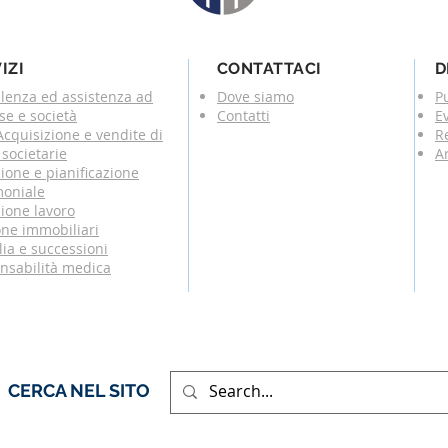
IZI
CONTATTACI
D
lenza ed assistenza ad
Dove siamo
P
se e società
Contatti
E
cquisizione e vendite di
R
societarie
Ar
ione e pianificazione
moniale
ione lavoro
one immobiliari
ia e successioni
nsabilità medica
CERCA NEL SITO