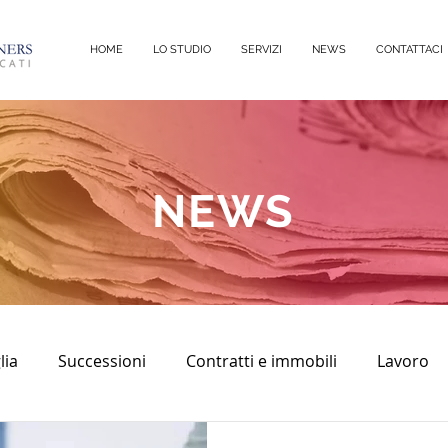
HOME
LO STUDIO
SERVIZI
NEWS
CONTATTACI
NEWS
lia
Successioni
Contratti e immobili
Lavoro
sco
diritto civile
Immobili
Diritto Penale