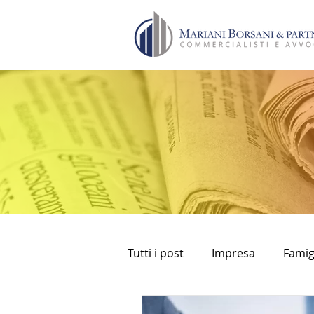
Tutti i post
Impresa
Famig
bancomat
prelievi
fi