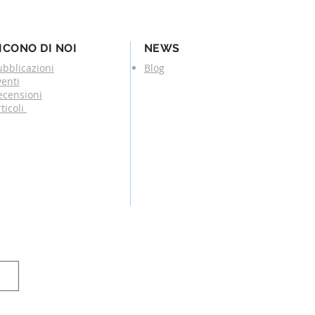
ICONO DI NOI
NEWS
ubblicazioni
Blog
venti
ecensioni
ticoli