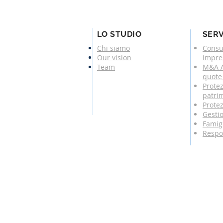
LO STUDIO
SERV
Chi siamo
Consu
Our vision
impre
Team
M&A A
quote 
Protez
patri
Protez
Gesti
Famigl
Respo