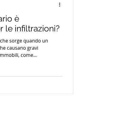
ario è
le infiltrazioni?
a che sorge quando un
che causano gravi
 immobili, come...