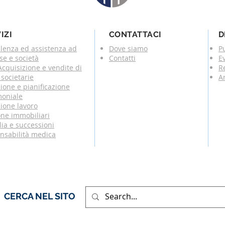
IZI
CONTATTACI
D
lenza ed assistenza ad
Dove siamo
P
se e società
Contatti
E
cquisizione e vendite di
R
societarie
Ar
ione e pianificazione
moniale
ione lavoro
one immobiliari
ia e successioni
nsabilità medica
CERCA NEL SITO