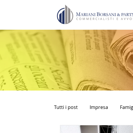
Tutti i post
Impresa
Famig
bancomat
prelievi
fi