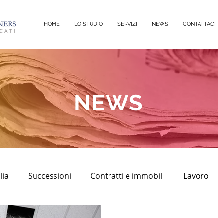
HOME
LO STUDIO
SERVIZI
NEWS
CONTATTACI
NEWS
lia
Successioni
Contratti e immobili
Lavoro
sco
diritto civile
Immobili
Diritto Penale